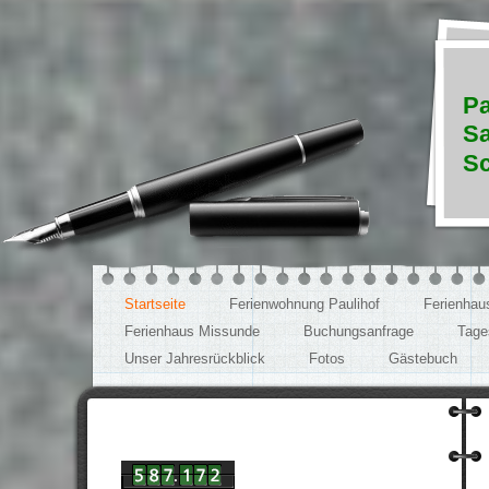
Pa
Sa
Sc
Startseite
Ferienwohnung Paulihof
Ferienhau
Ferienhaus Missunde
Buchungsanfrage
Tage
Unser Jahresrückblick
Fotos
Gästebuch