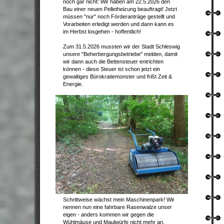
noch gar nicht: Wir haben am 22.5.2026 den
Bau einer neuen Pelletheizung beauftragt! Jetzt
müssen "nur" noch Förderanträge gestellt und
Vorarbeiten erledigt werden und dann kann es
im Herbst losgehen - hoffentlich!
Zum 31.5.2026 mussten wir der Stadt Schleswig
unsere "Beherbergungsbetriebe" melden, damit
wir dann auch die Bettensteuer entrichten
können - diese Steuer ist schon jetzt ein
gewaltiges Bürokratiemonster und frißt Zeit &
Energie.
Schrittweise wächst mein Maschinenpark! Wir
nennen nun eine fahrbare Rasenwalze unser
eigen - anders kommen wir gegen die
Wühlmäuse und Maulwürfe nicht mehr an.