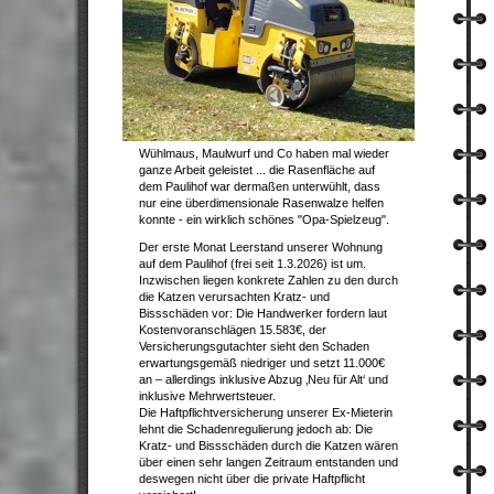
Wühlmaus, Maulwurf und Co haben mal wieder
ganze Arbeit geleistet ... die Rasenfläche auf
dem Paulihof war dermaßen unterwühlt, dass
nur eine überdimensionale Rasenwalze helfen
konnte - ein wirklich schönes "Opa-Spielzeug".
Der erste Monat Leerstand unserer Wohnung
auf dem Paulihof (frei seit 1.3.2026) ist um.
Inzwischen liegen konkrete Zahlen zu den durch
die Katzen verursachten Kratz- und
Bissschäden vor: Die Handwerker fordern laut
Kostenvoranschlägen 15.583€, der
Versicherungsgutachter sieht den Schaden
erwartungsgemäß niedriger und setzt 11.000€
an – allerdings inklusive Abzug ‚Neu für Alt‘ und
inklusive Mehrwertsteuer.
Die Haftpflichtversicherung unserer Ex-Mieterin
lehnt die Schadenregulierung jedoch ab: Die
Kratz- und Bissschäden durch die Katzen wären
über einen sehr langen Zeitraum entstanden und
deswegen nicht über die private Haftpflicht