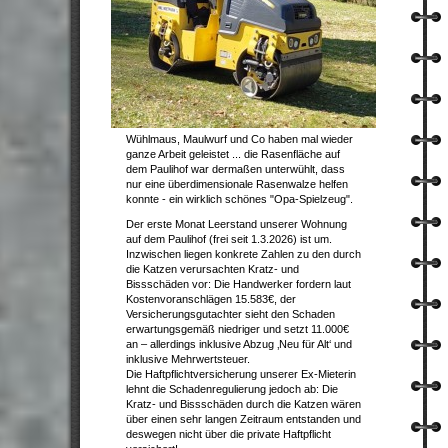
Wühlmaus, Maulwurf und Co haben mal wieder
ganze Arbeit geleistet ... die Rasenfläche auf
dem Paulihof war dermaßen unterwühlt, dass
nur eine überdimensionale Rasenwalze helfen
konnte - ein wirklich schönes "Opa-Spielzeug".
Der erste Monat Leerstand unserer Wohnung
auf dem Paulihof (frei seit 1.3.2026) ist um.
Inzwischen liegen konkrete Zahlen zu den durch
die Katzen verursachten Kratz- und
Bissschäden vor: Die Handwerker fordern laut
Kostenvoranschlägen 15.583€, der
Versicherungsgutachter sieht den Schaden
erwartungsgemäß niedriger und setzt 11.000€
an – allerdings inklusive Abzug ‚Neu für Alt‘ und
inklusive Mehrwertsteuer.
Die Haftpflichtversicherung unserer Ex-Mieterin
lehnt die Schadenregulierung jedoch ab: Die
Kratz- und Bissschäden durch die Katzen wären
über einen sehr langen Zeitraum entstanden und
deswegen nicht über die private Haftpflicht