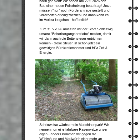
noch gar nicht: Wir haben am 22.5.2026 den
Bau einer neuen Pelletheizung beauftragt! Jetzt
müssen "nur" noch Förderanträge gestellt und
Vorarbeiten erledigt werden und dann kann es
im Herbst losgehen - hoffentlich!
Zum 31.5.2026 mussten wir der Stadt Schleswig
unsere "Beherbergungsbetriebe" melden, damit
wir dann auch die Bettensteuer entrichten
können - diese Steuer ist schon jetzt ein
gewaltiges Bürokratiemonster und frißt Zeit &
Energie.
Schrittweise wächst mein Maschinenpark! Wir
nennen nun eine fahrbare Rasenwalze unser
eigen - anders kommen wir gegen die
Wühlmäuse und Maulwürfe nicht mehr an.