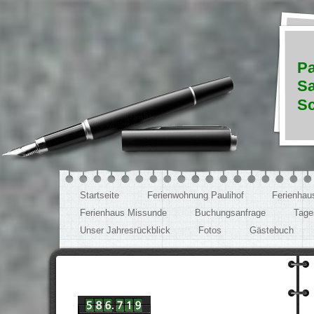
Pa
Sa
Sc
Startseite
Ferienwohnung Paulihof
Ferienhau
Ferienhaus Missunde
Buchungsanfrage
Tage
Unser Jahresrückblick
Fotos
Gästebuch