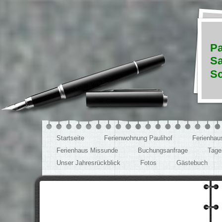
Pa
Sa
Sc
Startseite
Ferienwohnung Paulihof
Ferienhau
Ferienhaus Missunde
Buchungsanfrage
Tage
Unser Jahresrückblick
Fotos
Gästebuch