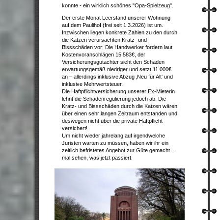
konnte - ein wirklich schönes "Opa-Spielzeug".
Der erste Monat Leerstand unserer Wohnung
auf dem Paulihof (frei seit 1.3.2026) ist um.
Inzwischen liegen konkrete Zahlen zu den durch
die Katzen verursachten Kratz- und
Bissschäden vor: Die Handwerker fordern laut
Kostenvoranschlägen 15.583€, der
Versicherungsgutachter sieht den Schaden
erwartungsgemäß niedriger und setzt 11.000€
an – allerdings inklusive Abzug ‚Neu für Alt‘ und
inklusive Mehrwertsteuer.
Die Haftpflichtversicherung unserer Ex-Mieterin
lehnt die Schadenregulierung jedoch ab: Die
Kratz- und Bissschäden durch die Katzen wären
über einen sehr langen Zeitraum entstanden und
deswegen nicht über die private Haftpflicht
versichert!
Um nicht wieder jahrelang auf irgendwelche
Juristen warten zu müssen, haben wir ihr ein
zeitlich befristetes Angebot zur Güte gemacht ...
mal sehen, was jetzt passiert.