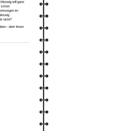
hleswig will ganz
er schon
ohnungen im
hleswig
ir nicht?
aben - aber lesen