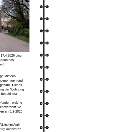
 17.4.2026 ging
esuch des
und
ge Mieterin
angenommen und
gezahlt. Dieses
rung der Wohnung
 bezahlt mal
efunden, welche
en werden! Sie
hen am 1.9.2026
lleine im April
eugt und waren